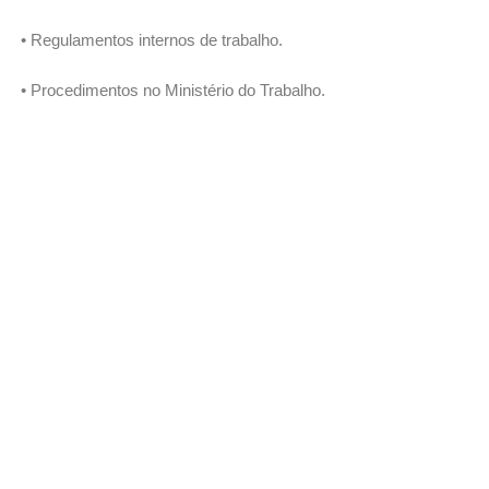
• Regulamentos internos de trabalho.
• Procedimentos no Ministério do Trabalho.
• Atenção dos assuntos ante a UGPP.
• Procedimentos nas entidades de
previdência social.
• Reclamações administrativas legais.
• Due diligence.
• Reclamações sobre direitos
constitucionais.
• Contencioso trabalhista.